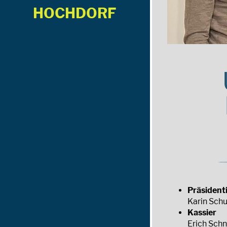
HOCHDORF
Präsident
Karin Sch
Kassier
Erich Schn