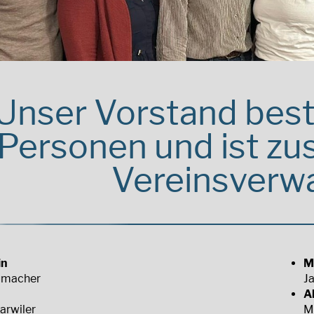
Unser Vorstand best
Personen und ist zus
Vereinsverwa
in
M
umacher
J
A
arwiler
M